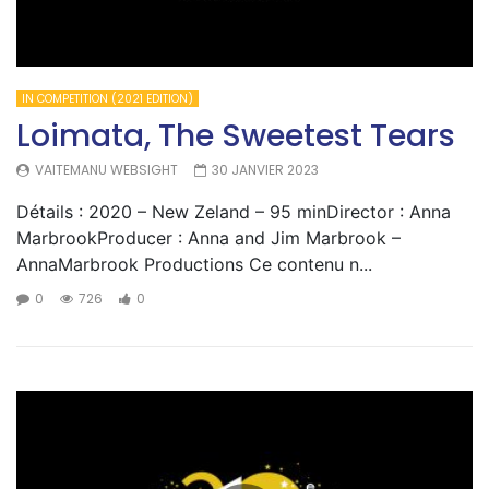
IN COMPETITION (2021 EDITION)
Loimata, The Sweetest Tears
VAITEMANU WEBSIGHT
30 JANVIER 2023
Détails : 2020 – New Zeland – 95 minDirector : Anna
MarbrookProducer : Anna and Jim Marbrook –
AnnaMarbrook Productions Ce contenu n...
0
726
0