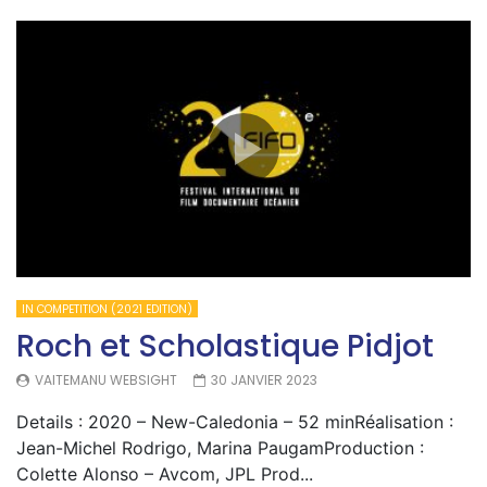
IN COMPETITION (2021 EDITION)
Roch et Scholastique Pidjot
VAITEMANU WEBSIGHT
30 JANVIER 2023
Details : 2020 – New-Caledonia – 52 minRéalisation :
Jean-Michel Rodrigo, Marina PaugamProduction :
Colette Alonso – Avcom, JPL Prod...