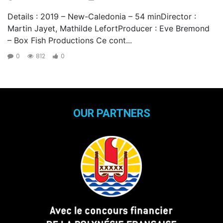
Details : 2019 – New-Caledonia – 54 minDirector :
Martin Jayet, Mathilde LefortProducer : Eve Bremond
– Box Fish Productions Ce cont...
0
812
0
OUR PARTNERS