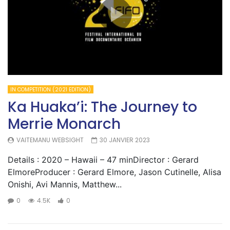
IN COMPETITION (2021 EDITION)
Ka Huaka’i: The Journey to
Merrie Monarch
VAITEMANU WEBSIGHT
30 JANVIER 2023
Details : 2020 – Hawaii – 47 minDirector : Gerard
ElmoreProducer : Gerard Elmore, Jason Cutinelle, Alisa
Onishi, Avi Mannis, Matthew...
0
4.5K
0