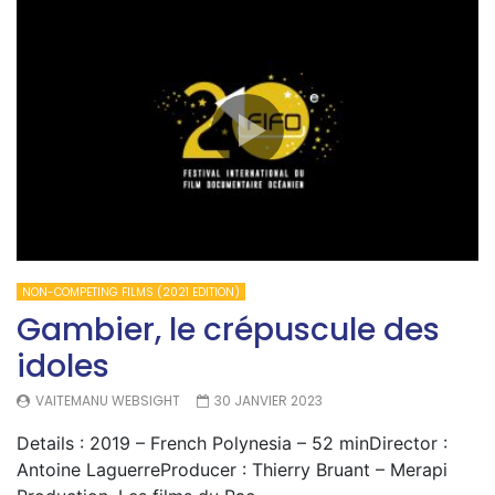
NON-COMPETING FILMS (2021 EDITION)
Gambier, le crépuscule des
idoles
VAITEMANU WEBSIGHT
30 JANVIER 2023
Details : 2019 – French Polynesia – 52 minDirector :
Antoine LaguerreProducer : Thierry Bruant – Merapi