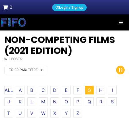
0
Login / Sign up
NON-COMPETING FILMS
(2021 EDITION)
1 POSTS
TRIER PAR:
TITRE
ALL
A
B
C
D
E
F
G
H
I
J
K
L
M
N
O
P
Q
R
S
T
U
V
W
X
Y
Z