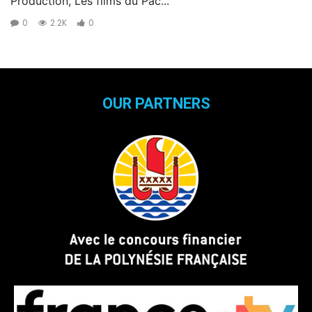
Production, Les films du Pac...
0
2.2K
0
OUR PARTNERS