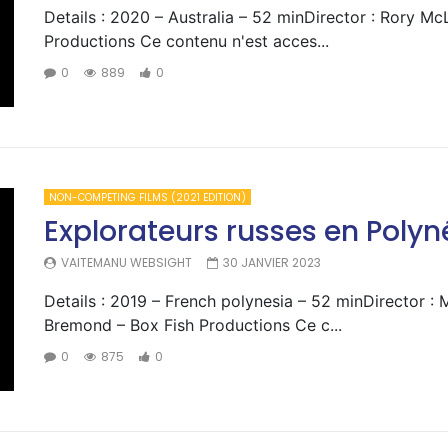
Details : 2020 – Australia – 52 minDirector : Rory M
Productions Ce contenu n'est acces...
0
889
0
NON-COMPETING FILMS (2021 EDITION)
Explorateurs russes en Polyné
VAITEMANU WEBSIGHT
30 JANVIER 2023
Details : 2019 – French polynesia – 52 minDirector : 
Bremond – Box Fish Productions Ce c...
0
875
0