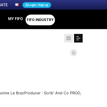
ATE
Login / Sign up
MY FIFO
FIFO INDUSTRY
axime Le BrazProducer : Scrib’ And Co PROD,