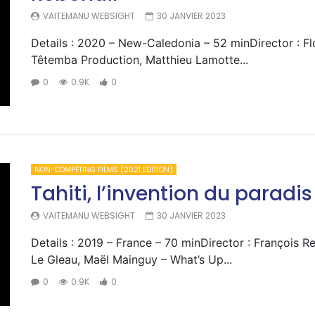
VAITEMANU WEBSIGHT
30 JANVIER 2023
Details : 2020 – New-Caledonia – 52 minDirector : 
Têtemba Production, Matthieu Lamotte...
0
0.9K
0
NON-COMPETING FILMS (2021 EDITION)
Tahiti, l’invention du paradis
VAITEMANU WEBSIGHT
30 JANVIER 2023
Details : 2019 – France – 70 minDirector : François 
Le Gleau, Maël Mainguy – What’s Up...
0
0.9K
0