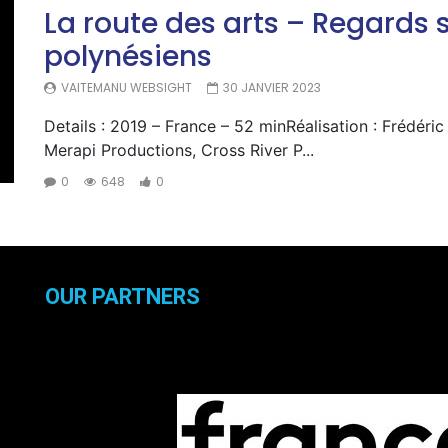
La route des arts – Regards s
polynésiens
VAITEMANU WEBSIGHT
30 JANVIER 2023
Details : 2019 – France – 52 minRéalisation : Frédéric
Merapi Productions, Cross River P...
0
648
0
OUR PARTNERS