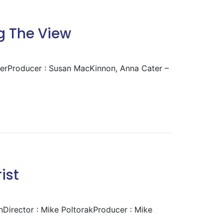
g The View
aterProducer : Susan MacKinnon, Anna Cater –
ist
nDirector : Mike PoltorakProducer : Mike