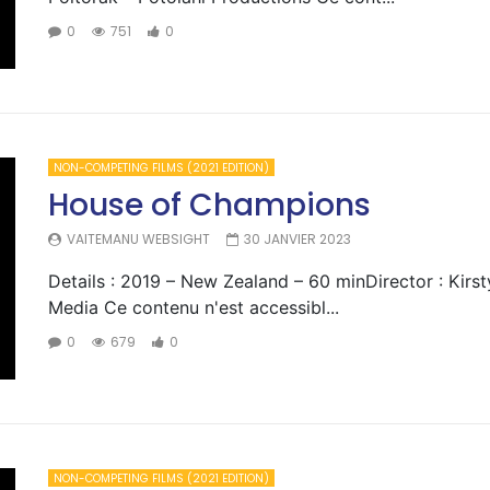
0
751
0
NON-COMPETING FILMS (2021 EDITION)
House of Champions
VAITEMANU WEBSIGHT
30 JANVIER 2023
Details : 2019 – New Zealand – 60 minDirector : Kirsty
Media Ce contenu n'est accessibl...
0
679
0
NON-COMPETING FILMS (2021 EDITION)