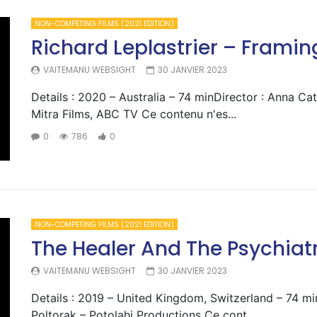
NON-COMPETING FILMS (2021 EDITION)
Richard Leplastrier – Framin
VAITEMANU WEBSIGHT
30 JANVIER 2023
Details : 2020 – Australia – 74 minDirector : Anna C
Mitra Films, ABC TV Ce contenu n'es...
0
786
0
NON-COMPETING FILMS (2021 EDITION)
The Healer And The Psychiatr
VAITEMANU WEBSIGHT
30 JANVIER 2023
Details : 2019 – United Kingdom, Switzerland – 74 mi
Poltorak – Potolahi Productions Ce cont...