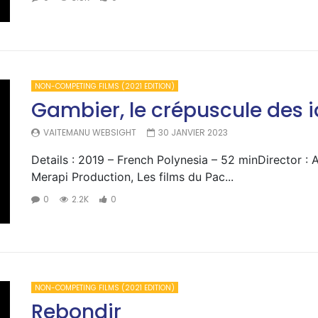
NON-COMPETING FILMS (2021 EDITION)
Gambier, le crépuscule des i
VAITEMANU WEBSIGHT
30 JANVIER 2023
Details : 2019 – French Polynesia – 52 minDirector : 
Merapi Production, Les films du Pac...
0
2.2K
0
NON-COMPETING FILMS (2021 EDITION)
Rebondir