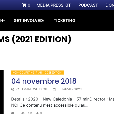
0
MEDIA PRESS KIT
PODCAST
DON
ON
GET INVOLVED
TICKETING
▾
▾
S (2021 EDITION)
NON-COMPETING FILMS (2021 EDITION)
04 novembre 2018
VAITEMANU WEBSIGHT
30 JANVIER 2023
Details : 2020 – New Caledonia – 57 minDirector : M
NCI Ce contenu n'est accessible qu'au...
0
3.5K
0