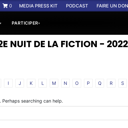
0
MEDIA PRESS KIT
PODCAST
FAIRE UN DO
PARTICIPER
▾
▾
2E NUIT DE LA FICTION - 2022
I
J
K
L
M
N
O
P
Q
R
S
r. Perhaps searching can help.