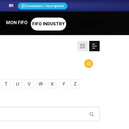
N
Connexion / Inscription
MON FIFO
FIFO INDUSTRY
T
U
V
W
X
Y
Z