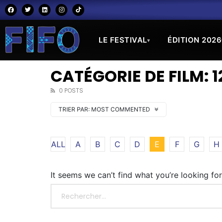
LE FESTIVAL
ÉDITION 2026
▾
CATÉGORIE DE FILM: 1
0 POSTS
TRIER PAR:
MOST COMMENTED
ALL
A
B
C
D
E
F
G
H
It seems we can’t find what you’re looking fo