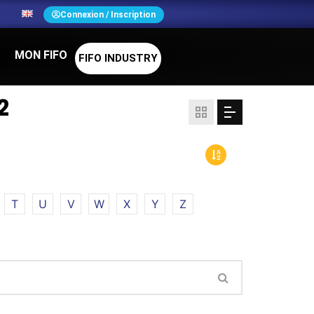
N
Connexion / Inscription
MON FIFO
FIFO INDUSTRY
2
T
U
V
W
X
Y
Z