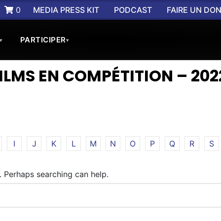
0
MEDIA PRESS KIT
PODCAST
FAIRE UN DO
PARTICIPER
▾
▾
FILMS EN COMPÉTITION – 202
I
J
K
L
M
N
O
P
Q
R
S
r. Perhaps searching can help.