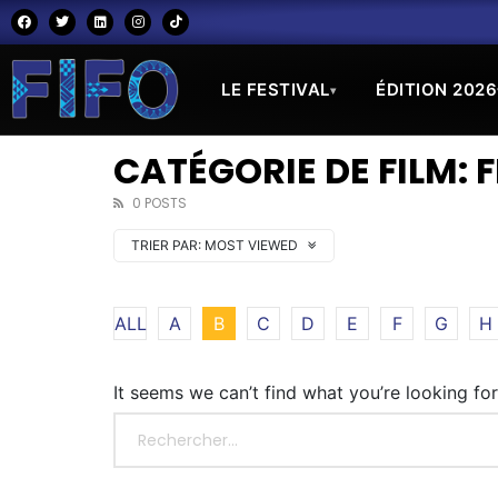
LE FESTIVAL
ÉDITION 2026
▾
CATÉGORIE DE FILM: 
0 POSTS
TRIER PAR:
MOST VIEWED
ALL
A
B
C
D
E
F
G
H
It seems we can’t find what you’re looking fo