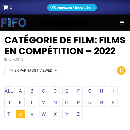
0
Connexion / Inscription
CATÉGORIE DE FILM: FILMS
EN COMPÉTITION – 2022
0 POSTS
TRIER PAR:
MOST VIEWED
ALL
A
B
C
D
E
F
G
H
I
J
K
L
M
N
O
P
Q
R
S
T
U
V
W
X
Y
Z