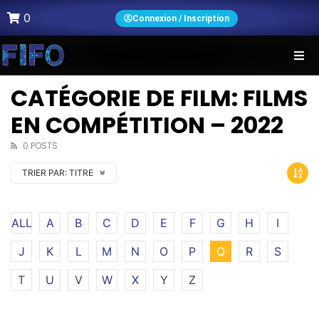
0
Connexion / Inscription
CATÉGORIE DE FILM: FILMS
EN COMPÉTITION – 2022
0 POSTS
TRIER PAR:
TITRE
ALL
A
B
C
D
E
F
G
H
I
J
K
L
M
N
O
P
Q
R
S
T
U
V
W
X
Y
Z