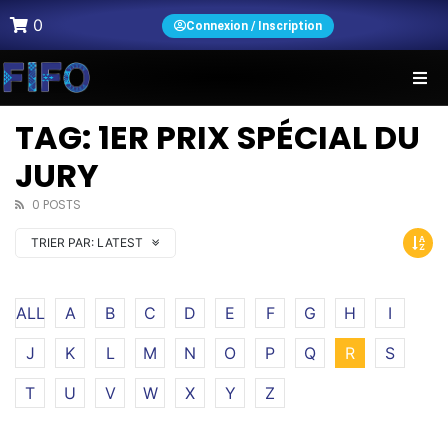
0
Connexion / Inscription
TAG: 1ER PRIX SPÉCIAL DU
JURY
0 POSTS
TRIER PAR:
LATEST
ALL
A
B
C
D
E
F
G
H
I
J
K
L
M
N
O
P
Q
R
S
T
U
V
W
X
Y
Z