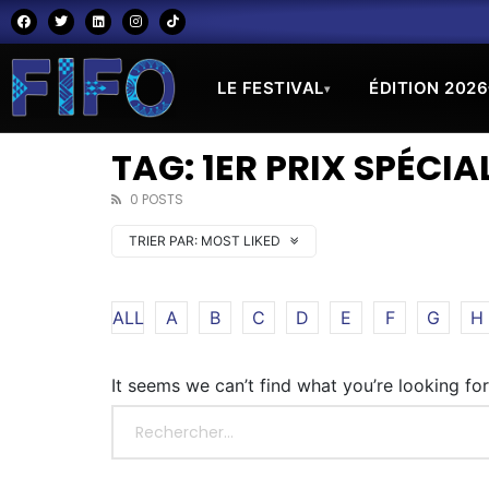
LE FESTIVAL
ÉDITION 2026
▾
TAG: 1ER PRIX SPÉCIA
0 POSTS
TRIER PAR:
MOST LIKED
ALL
A
B
C
D
E
F
G
H
It seems we can’t find what you’re looking fo