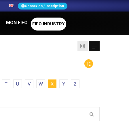
N
Connexion / Inscription
MON FIFO
FIFO INDUSTRY
T
U
V
W
X
Y
Z