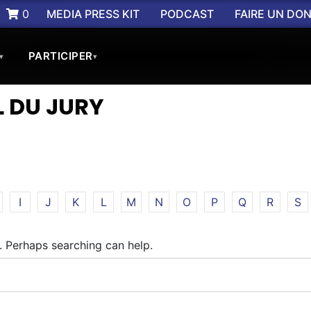
0
MEDIA PRESS KIT
PODCAST
FAIRE UN DO
PARTICIPER
▾
▾
L DU JURY
I
J
K
L
M
N
O
P
Q
R
S
r. Perhaps searching can help.