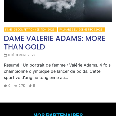
FILMS EN COMPETITION (ÉDITION 2023)
PALMARÈS DU 20ÈME FIFO (2023)
DAME VALERIE ADAMS: MORE
THAN GOLD
8 DÉCEMBRE 2022
Résumé : Un portrait de femme : Valérie Adams, 4 fois
championne olympique de lancer de poids. Cette
sportive d’origine tongienne au...
0
2.7K
11
NOS PARTENAIRES