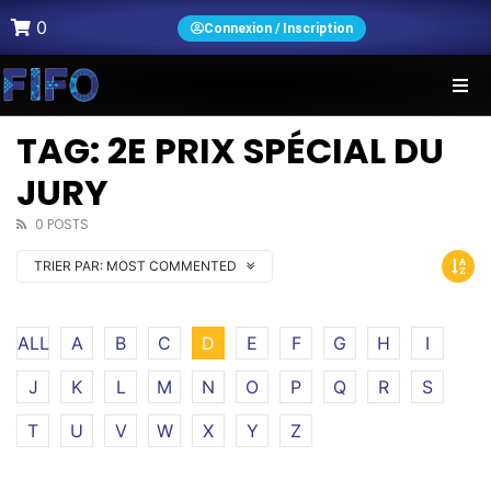
0
Connexion / Inscription
TAG: 2E PRIX SPÉCIAL DU
JURY
0 POSTS
TRIER PAR:
MOST COMMENTED
ALL
A
B
C
D
E
F
G
H
I
J
K
L
M
N
O
P
Q
R
S
T
U
V
W
X
Y
Z