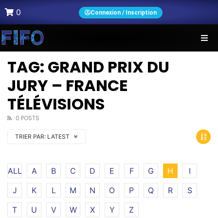
0
Connexion / Inscription
TAG: GRAND PRIX DU
JURY – FRANCE
TÉLÉVISIONS
0 POSTS
TRIER PAR:
LATEST
ALL
A
B
C
D
E
F
G
H
I
J
K
L
M
N
O
P
Q
R
S
T
U
V
W
X
Y
Z