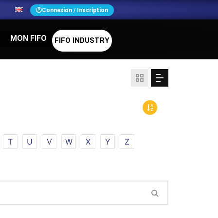
N
Connexion / Inscription
MON FIFO
FIFO INDUSTRY
S
T
U
V
W
X
Y
Z