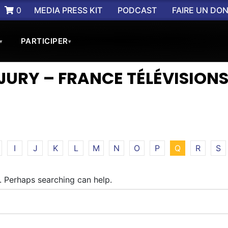
0
MEDIA PRESS KIT
PODCAST
FAIRE UN DO
PARTICIPER
▾
▾
JURY – FRANCE TÉLÉVISION
I
J
K
L
M
N
O
P
Q
R
S
r. Perhaps searching can help.