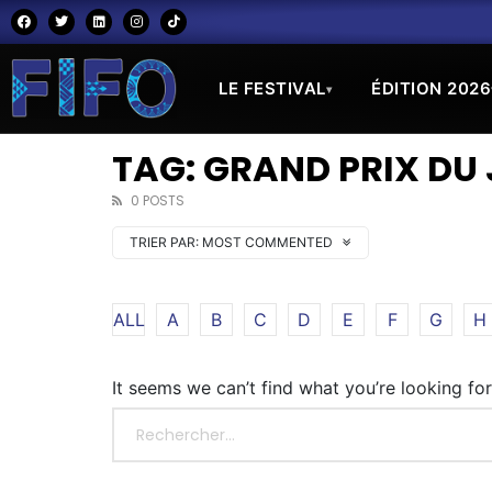
LE FESTIVAL
ÉDITION 2026
▾
TAG: GRAND PRIX DU 
0 POSTS
TRIER PAR:
MOST COMMENTED
ALL
A
B
C
D
E
F
G
H
It seems we can’t find what you’re looking fo