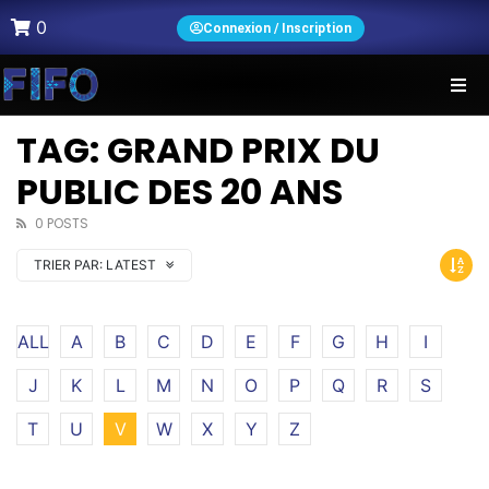
0
Connexion / Inscription
TAG: GRAND PRIX DU
PUBLIC DES 20 ANS
0 POSTS
TRIER PAR:
LATEST
ALL
A
B
C
D
E
F
G
H
I
J
K
L
M
N
O
P
Q
R
S
T
U
V
W
X
Y
Z