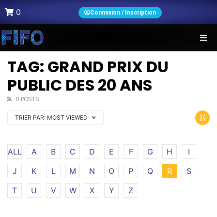
0
Connexion / Inscription
TAG: GRAND PRIX DU
PUBLIC DES 20 ANS
0 POSTS
TRIER PAR:
MOST VIEWED
ALL
A
B
C
D
E
F
G
H
I
J
K
L
M
N
O
P
Q
R
S
T
U
V
W
X
Y
Z