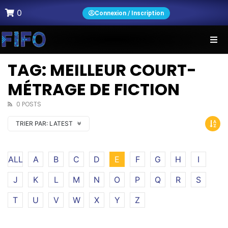
0
Connexion / Inscription
TAG: MEILLEUR COURT-
MÉTRAGE DE FICTION
0 POSTS
TRIER PAR:
LATEST
ALL
A
B
C
D
E
F
G
H
I
J
K
L
M
N
O
P
Q
R
S
T
U
V
W
X
Y
Z