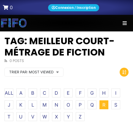
0
Connexion / Inscription
TAG: MEILLEUR COURT-
MÉTRAGE DE FICTION
0 POSTS
TRIER PAR:
MOST VIEWED
ALL
A
B
C
D
E
F
G
H
I
J
K
L
M
N
O
P
Q
R
S
T
U
V
W
X
Y
Z