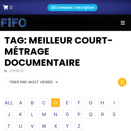
0
Connexion / Inscription
TAG: MEILLEUR COURT-
MÉTRAGE
DOCUMENTAIRE
0 POSTS
TRIER PAR:
MOST VIEWED
ALL
A
B
C
D
E
F
G
H
I
J
K
L
M
N
O
P
Q
R
S
T
U
V
W
X
Y
Z