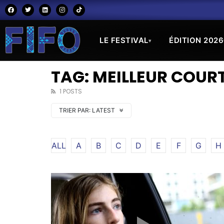
LE FESTIVAL
ÉDITION 2026
▾
TAG: MEILLEUR COU
1 POSTS
TRIER PAR:
LATEST
ALL
A
B
C
D
E
F
G
H