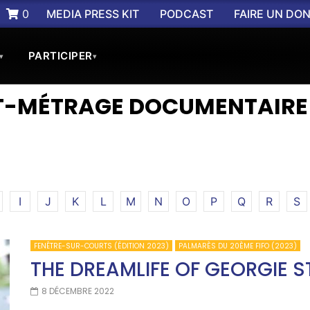
0
MEDIA PRESS KIT
PODCAST
FAIRE UN DO
PARTICIPER
▾
▾
RT-MÉTRAGE DOCUMENTAIRE
I
J
K
L
M
N
O
P
Q
R
S
FENÊTRE-SUR-COURTS (ÉDITION 2023)
PALMARÈS DU 20ÈME FIFO (2023)
THE DREAMLIFE OF GEORGIE 
8 DÉCEMBRE 2022