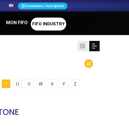
N
Connexion / Inscription
MON FIFO
FIFO INDUSTRY
T
U
V
W
X
Y
Z
STONE