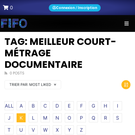
0
Connexion / Inscription
TAG: MEILLEUR COURT-
MÉTRAGE
DOCUMENTAIRE
0 POSTS
TRIER PAR:
MOST LIKED
ALL
A
B
C
D
E
F
G
H
I
J
K
L
M
N
O
P
Q
R
S
T
U
V
W
X
Y
Z