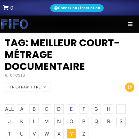
0
Connexion / Inscription
TAG: MEILLEUR COURT-
MÉTRAGE
DOCUMENTAIRE
0 POSTS
TRIER PAR:
TITRE
ALL
A
B
C
D
E
F
G
H
I
J
K
L
M
N
O
P
Q
R
S
T
U
V
W
X
Y
Z