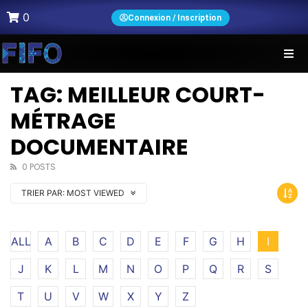
0
Connexion / Inscription
TAG: MEILLEUR COURT-
MÉTRAGE
DOCUMENTAIRE
0 POSTS
TRIER PAR:
MOST VIEWED
ALL
A
B
C
D
E
F
G
H
I
J
K
L
M
N
O
P
Q
R
S
T
U
V
W
X
Y
Z