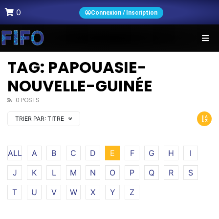
0
Connexion / Inscription
TAG: PAPOUASIE-
NOUVELLE-GUINÉE
0 POSTS
TRIER PAR:
TITRE
ALL
A
B
C
D
E
F
G
H
I
J
K
L
M
N
O
P
Q
R
S
T
U
V
W
X
Y
Z