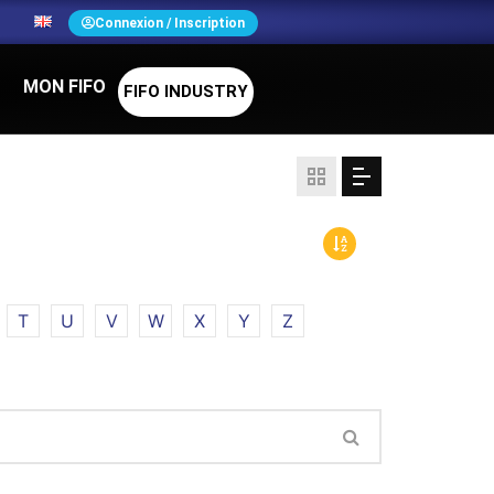
N
Connexion / Inscription
MON FIFO
FIFO INDUSTRY
T
U
V
W
X
Y
Z