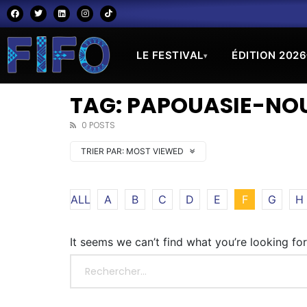
LE FESTIVAL
ÉDITION 2026
▾
TAG: PAPOUASIE-NO
0 POSTS
TRIER PAR:
MOST VIEWED
ALL
A
B
C
D
E
F
G
H
It seems we can’t find what you’re looking fo