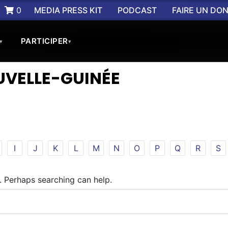
0
MEDIA PRESS KIT
PODCAST
FAIRE UN DO
PARTICIPER
▾
▾
UVELLE-GUINÉE
I
J
K
L
M
N
O
P
Q
R
S
r. Perhaps searching can help.