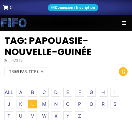
0
Connexion / Inscription
TAG: PAPOUASIE-
NOUVELLE-GUINÉE
1 POSTS
TRIER PAR:
TITRE
ALL
A
B
C
D
E
F
G
H
I
J
K
L
M
N
O
P
Q
R
S
T
U
V
W
X
Y
Z