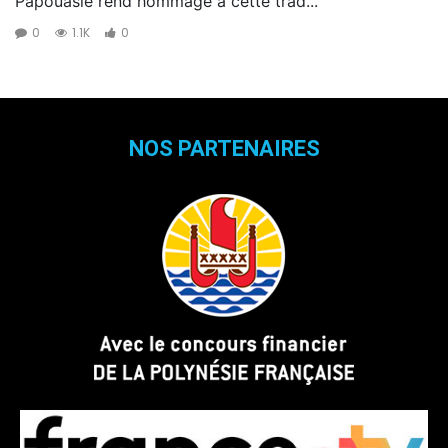
Papouasie rend hommage à cette trad...
0
1.1K
0
NOS PARTENAIRES