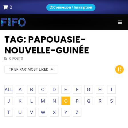
0
Connexion / Inscription
TAG: PAPOUASIE-
NOUVELLE-GUINÉE
0 POSTS
TRIER PAR:
MOST LIKED
ALL
A
B
C
D
E
F
G
H
I
J
K
L
M
N
O
P
Q
R
S
T
U
V
W
X
Y
Z