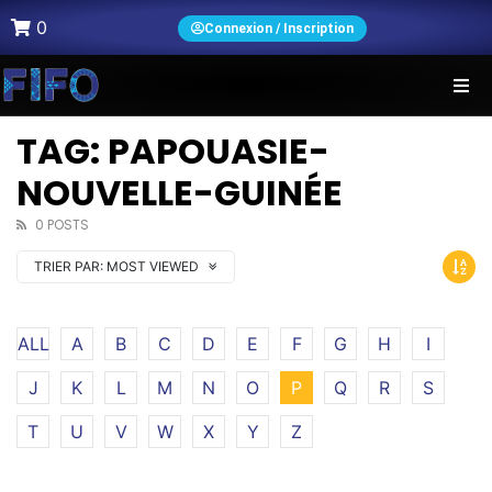
0
Connexion / Inscription
TAG: PAPOUASIE-
NOUVELLE-GUINÉE
0 POSTS
TRIER PAR:
MOST VIEWED
ALL
A
B
C
D
E
F
G
H
I
J
K
L
M
N
O
P
Q
R
S
T
U
V
W
X
Y
Z