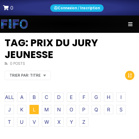
0
Connexion / Inscription
TAG: PRIX DU JURY
JEUNESSE
0 POSTS
TRIER PAR:
TITRE
ALL
A
B
C
D
E
F
G
H
I
J
K
L
M
N
O
P
Q
R
S
T
U
V
W
X
Y
Z