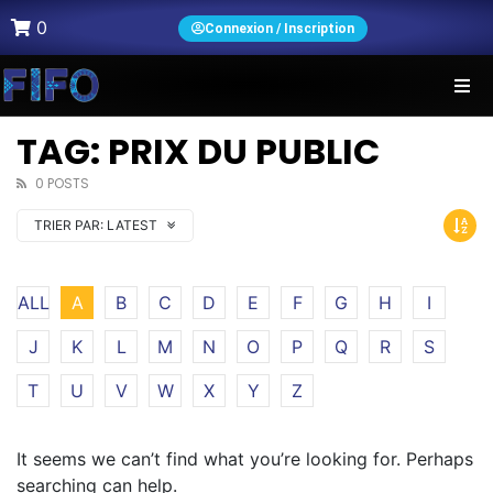
0
Connexion / Inscription
TAG: PRIX DU PUBLIC
0 POSTS
TRIER PAR:
LATEST
ALL
A
B
C
D
E
F
G
H
I
J
K
L
M
N
O
P
Q
R
S
T
U
V
W
X
Y
Z
It seems we can’t find what you’re looking for. Perhaps
searching can help.