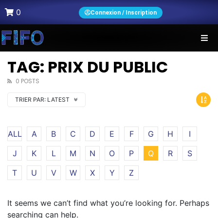
0
Connexion / Inscription
TAG: PRIX DU PUBLIC
0 POSTS
TRIER PAR:
LATEST
ALL
A
B
C
D
E
F
G
H
I
J
K
L
M
N
O
P
Q
R
S
T
U
V
W
X
Y
Z
It seems we can’t find what you’re looking for. Perhaps
searching can help.