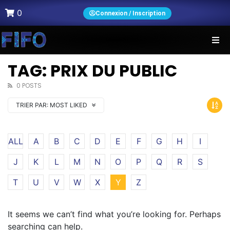
0
Connexion / Inscription
TAG: PRIX DU PUBLIC
0 POSTS
TRIER PAR:
MOST LIKED
ALL
A
B
C
D
E
F
G
H
I
J
K
L
M
N
O
P
Q
R
S
T
U
V
W
X
Y
Z
It seems we can’t find what you’re looking for. Perhaps
searching can help.