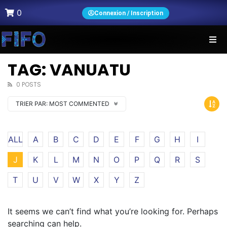
0
Connexion / Inscription
TAG: VANUATU
0 POSTS
TRIER PAR:
MOST COMMENTED
ALL
A
B
C
D
E
F
G
H
I
J
K
L
M
N
O
P
Q
R
S
T
U
V
W
X
Y
Z
It seems we can’t find what you’re looking for. Perhaps
searching can help.