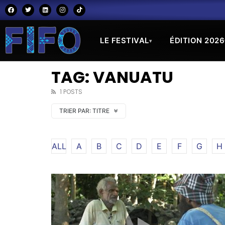
LE FESTIVAL
ÉDITION 2026
▾
TAG: VANUATU
1 POSTS
TRIER PAR:
TITRE
ALL
A
B
C
D
E
F
G
H