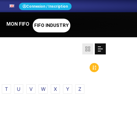
N
Connexion / Inscription
MON FIFO
FIFO INDUSTRY
T
U
V
W
X
Y
Z