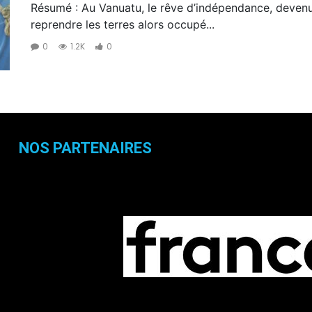
Résumé : Au Vanuatu, le rêve d’indépendance, devenu r
reprendre les terres alors occupé...
0
1.2K
0
NOS PARTENAIRES