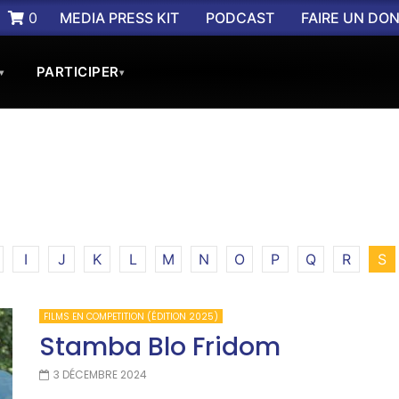
0
MEDIA PRESS KIT
PODCAST
FAIRE UN DO
PARTICIPER
▾
▾
I
J
K
L
M
N
O
P
Q
R
S
FILMS EN COMPETITION (ÉDITION 2025)
Stamba Blo Fridom
3 DÉCEMBRE 2024