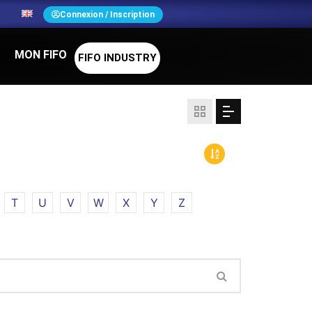
N
Connexion / Inscription
MON FIFO
FIFO INDUSTRY
T
U
V
W
X
Y
Z