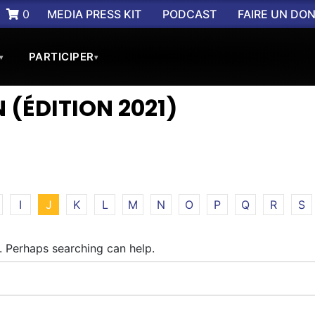
0
MEDIA PRESS KIT
PODCAST
FAIRE UN DO
PARTICIPER
▾
▾
N (ÉDITION 2021)
I
J
K
L
M
N
O
P
Q
R
S
r. Perhaps searching can help.