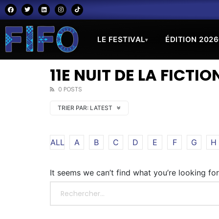
LE FESTIVAL
ÉDITION 2026
▾
11E NUIT DE LA FICTIO
0 POSTS
TRIER PAR:
LATEST
ALL
A
B
C
D
E
F
G
H
It seems we can’t find what you’re looking fo