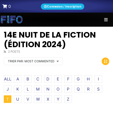
0
Connexion / Inscription
14E NUIT DE LA FICTION
(ÉDITION 2024)
2 POSTS
TRIER PAR:
MOST COMMENTED
ALL
A
B
C
D
E
F
G
H
I
J
K
L
M
N
O
P
Q
R
S
T
U
V
W
X
Y
Z