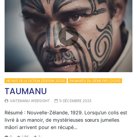
14E NUIT DE LA FICTION (ÉDITION 2024)
PALMARÈS DU 21ÈME FIFO (2024)
TAUMANU
VAITEMANU WEBSIGHT
5 DÉCEMBRE 2023
Résumé : Nouvelle-Zélande, 1929. Lorsqu’un colis est
livré à un manoir, de mystérieuses sœurs jumelles
māori arrivent pour en récupé...
0
1.8K
2