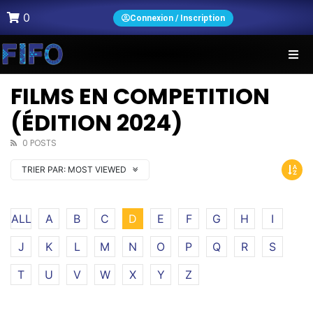
0
Connexion / Inscription
FILMS EN COMPETITION
(ÉDITION 2024)
0 POSTS
TRIER PAR:
MOST VIEWED
ALL
A
B
C
D
E
F
G
H
I
J
K
L
M
N
O
P
Q
R
S
T
U
V
W
X
Y
Z