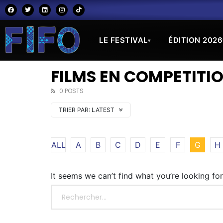
LE FESTIVAL
ÉDITION 2026
▾
FILMS EN COMPETITIO
0 POSTS
TRIER PAR:
LATEST
ALL
A
B
C
D
E
F
G
H
It seems we can’t find what you’re looking fo