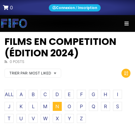
0
Connexion / Inscription
FILMS EN COMPETITION
(ÉDITION 2024)
0 POSTS
TRIER PAR:
MOST LIKED
ALL
A
B
C
D
E
F
G
H
I
J
K
L
M
N
O
P
Q
R
S
T
U
V
W
X
Y
Z