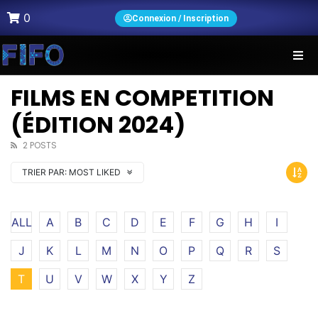
0
Connexion / Inscription
FILMS EN COMPETITION
(ÉDITION 2024)
2 POSTS
TRIER PAR:
MOST LIKED
ALL
A
B
C
D
E
F
G
H
I
J
K
L
M
N
O
P
Q
R
S
T
U
V
W
X
Y
Z