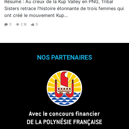
Résumé : Au creux de la Kup Valley en PNG, Tribal
Sisters retrace l’histoire étonnante de trois femmes qui
ont créé le mouvement Kup...
0
2.1K
5
NOS PARTENAIRES