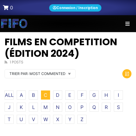
0
Connexion / Inscription
FILMS EN COMPETITION
(ÉDITION 2024)
1 POSTS
TRIER PAR:
MOST COMMENTED
ALL
A
B
C
D
E
F
G
H
I
J
K
L
M
N
O
P
Q
R
S
T
U
V
W
X
Y
Z