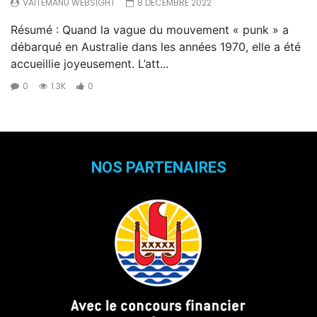
VAITEMANU WEBSIGHT
8 DÉCEMBRE 2022
Résumé : Quand la vague du mouvement « punk » a
débarqué en Australie dans les années 1970, elle a été
accueillie joyeusement. L’att...
0
1.3K
0
NOS PARTENAIRES