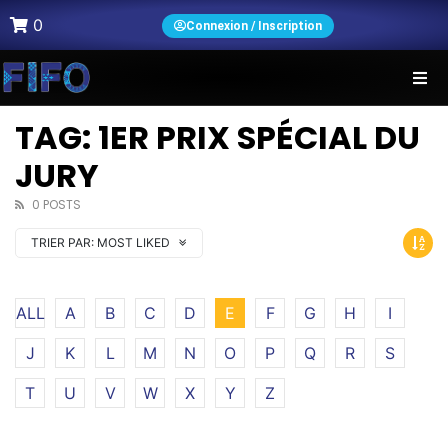
0
Connexion / Inscription
TAG: 1ER PRIX SPÉCIAL DU
JURY
0 POSTS
TRIER PAR:
MOST LIKED
ALL
A
B
C
D
E
F
G
H
I
J
K
L
M
N
O
P
Q
R
S
T
U
V
W
X
Y
Z