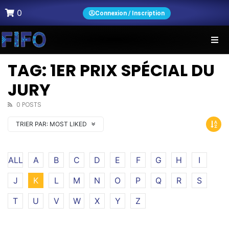
0
Connexion / Inscription
TAG: 1ER PRIX SPÉCIAL DU
JURY
0 POSTS
TRIER PAR:
MOST LIKED
ALL
A
B
C
D
E
F
G
H
I
J
K
L
M
N
O
P
Q
R
S
T
U
V
W
X
Y
Z