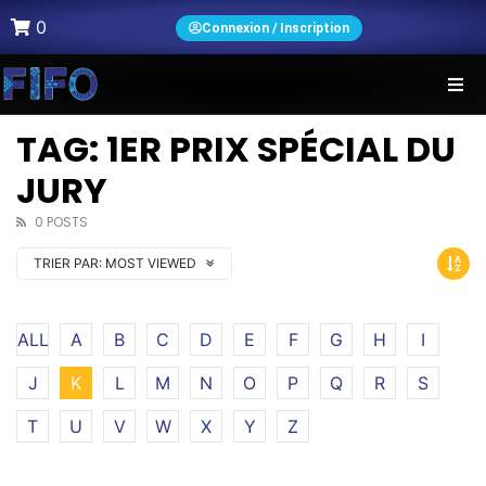
0
Connexion / Inscription
TAG: 1ER PRIX SPÉCIAL DU
JURY
0 POSTS
TRIER PAR:
MOST VIEWED
ALL
A
B
C
D
E
F
G
H
I
J
K
L
M
N
O
P
Q
R
S
T
U
V
W
X
Y
Z