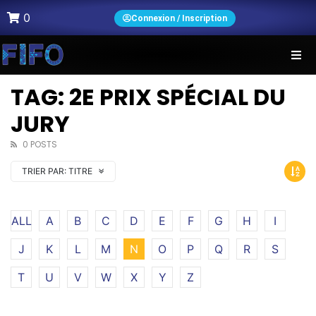
0
Connexion / Inscription
TAG: 2E PRIX SPÉCIAL DU
JURY
0 POSTS
TRIER PAR:
TITRE
ALL
A
B
C
D
E
F
G
H
I
J
K
L
M
N
O
P
Q
R
S
T
U
V
W
X
Y
Z