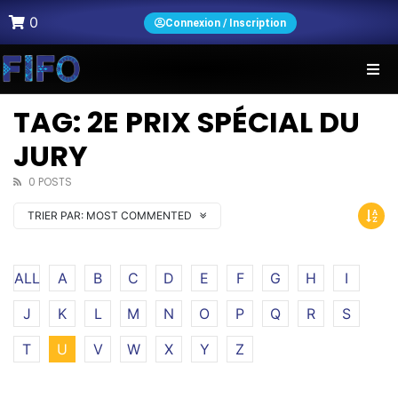
0
Connexion / Inscription
TAG: 2E PRIX SPÉCIAL DU
JURY
0 POSTS
TRIER PAR:
MOST COMMENTED
ALL
A
B
C
D
E
F
G
H
I
J
K
L
M
N
O
P
Q
R
S
T
U
V
W
X
Y
Z