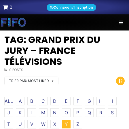
0
Connexion / Inscription
TAG: GRAND PRIX DU
JURY – FRANCE
TÉLÉVISIONS
0 POSTS
TRIER PAR:
MOST LIKED
ALL
A
B
C
D
E
F
G
H
I
J
K
L
M
N
O
P
Q
R
S
T
U
V
W
X
Y
Z