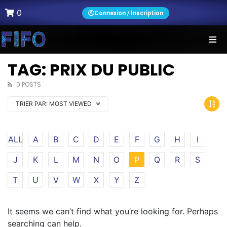
0
Connexion / Inscription
TAG: PRIX DU PUBLIC
0 POSTS
TRIER PAR:
MOST VIEWED
ALL
A
B
C
D
E
F
G
H
I
J
K
L
M
N
O
P
Q
R
S
T
U
V
W
X
Y
Z
It seems we can’t find what you’re looking for. Perhaps
searching can help.