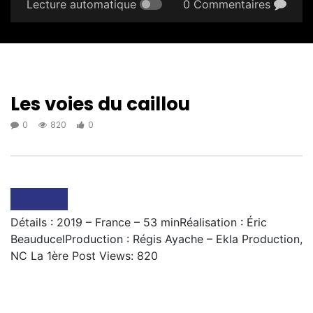
Lecture automatique
0 Commentaires
Les voies du caillou
0
820
0
France
Détails : 2019 – France – 53 minRéalisation : Éric
BeauducelProduction : Régis Ayache – Ekla Production,
NC La 1ère Post Views: 820