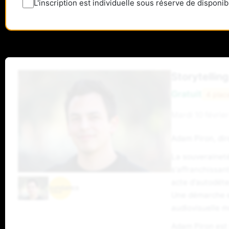
L'inscription est individuelle sous réserve de disponib
Storytellin
Gratuit
4 plac
Mardi 10 février
Adam Piron, di
La souveraineté
s'affranchissan
acte d'autodéter
Une démarche es
audiovisuelle m
Adam Piron est