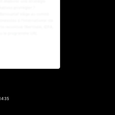
t élaborer une stratégie
atives privilégier ?
a Benouataf siège au comité
néastes à l’international via
e reconnue (Berlinale, IDFA,
onçu le programme UAL
14 35