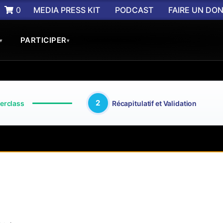
0
MEDIA PRESS KIT
PODCAST
FAIRE UN DO
PARTICIPER
▾
▾
2
erclass
Récapitulatif et Validation