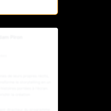
Adam Piron
tées
nes de leurs propres récits,
sforme le storytelling en un
 histoires portées à l'écran.
richir la création
ment directeur du programme