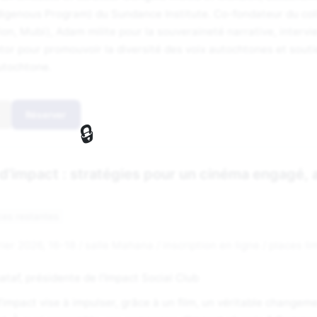
igenous Program) du Sundance Institute. Co-fondateur du coll
ion, Mubi), Adam milite pour la souveraineté narrative, interv
tor pour promouvoir la diversité des voix autochtones et sout
utochtone.
Réserver
d’impact : stratégies pour un cinéma engagé, 
ces restantes
ier 2026, 16-18 / salle Mahana / inscription en ligne / places li
taf, présidente de l’Impact Social Club
’impact vise à impulser, grâce à un film, un véritable changemen