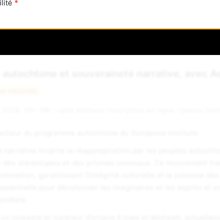
ilité
g autochtone et souveraineté narrative, avec 
es restantes
 2026, 16h-18h / salle Mahana Inscription en ligne / places limi
recteur du programme autochtone du Sundance Institute
 narrative incarne la réappropriation par les peuples autochto
t des stéréotypes et des prismes coloniaux. Ce mouvement tran
mination, garantissant l'intégrité culturelle et la justesse des
sentielle pour décoloniser les imaginaires et les esprits et en
ondiale.
 un cinéaste et curateur d’origine Kiowa et Mohawk, actuelle