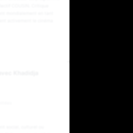
ectif COUSIN. Critique
ient mondialement en tant
ient activement le cinéma
avec Khadidja
mitées
t social, culturel ou