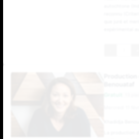
autochtone (Ind
reconnu (Criter
que juré et men
expérimental a
-
+
Production 
Benouataf
Gratuit
13 pla
Mercredi 11 févr
Khadidja Benoua
La production d