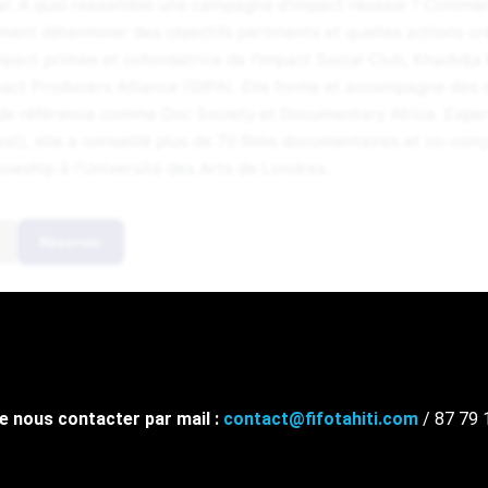
l. À quoi ressemble une campagne d'impact réussie ? Commen
ent déterminer des objectifs pertinents et quelles actions cré
mpact primée et cofondatrice de l’Impact Social Club, Khadidj
pact Producers Alliance (GIPA). Elle forme et accompagne des ci
de référence comme Doc Society et Documentary Africa. Expert
est), elle a conseillé plus de 70 films documentaires et co-c
lowship à l’Université des Arts de Londres.
Réserver
de nous contacter par mail :
contact@fifotahiti.com
/ 87 79 