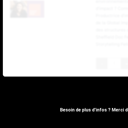
environnementa
d’impact ? Comm
Productrice d’i
de la Global Im
des structures 
Sheffield Doc F
Storytelling Fel
-
+
Besoin de plus d’infos ? Merci 